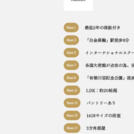
最低2年の保証付き
Point.1
「白金高輪」駅徒歩8分
Point.3
インターナショナルスク
Point.5
各国大使館が点在の為、
Point.7
「有栖川宮記念公園」徒歩
Point.9
LDK：約20帖超
Point.11
パントリーあり
Point.13
1418サイズの浴室
Point.15
3方角部屋
Point.17