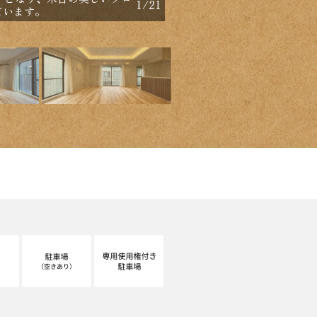
1
/
21
帖・約8.0帖、クローゼ
ています。
す。南向きLDK、3方角