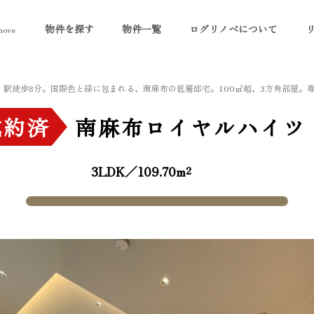
物件を探す
物件一覧
ログリノベについて
ove
」駅徒歩8分。国際色と緑に包まれる、南麻布の低層邸宅。100㎡超、3方角部屋。
成約済
南麻布ロイヤルハイツ
3LDK／109.70m²