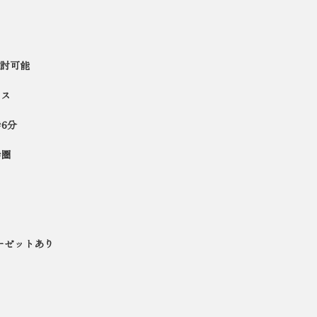
討可能
レス
6分
歩圏
ーゼットあり