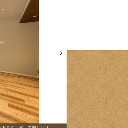
【間取り：3LDK】専有面
トとなり、木目の美しいフロ