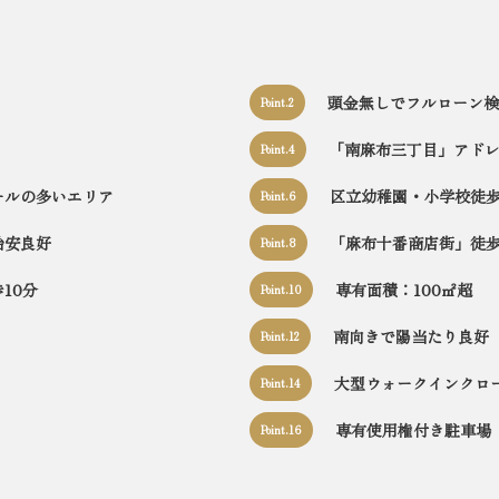
頭金無しでフルローン検
Point.2
「南麻布三丁目」アド
Point.4
ールの多いエリア
区立幼稚園・小学校徒歩
Point.6
治安良好
「麻布十番商店街」徒
Point.8
10分
専有面積：100㎡超
Point.10
南向きで陽当たり良好
Point.12
大型ウォークインクロ
Point.14
専有使用権付き駐車場
Point.16