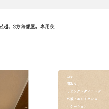
㎡超、3方角部屋。専用使
Top
間取り
リビング・ダイニング
外観・エントランス
ロケーション