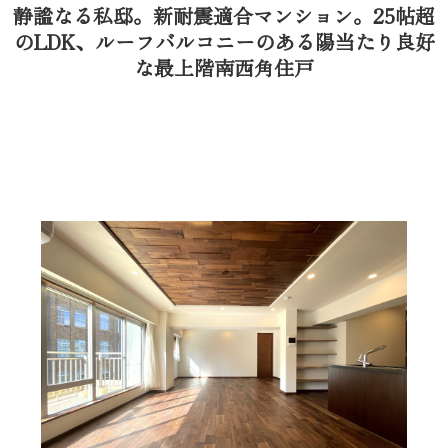
静謐なる私邸。新耐震適合マンション。25帖超
のLDK、ルーフバルコニーのある陽当たり良好
な最上階南西角住戸