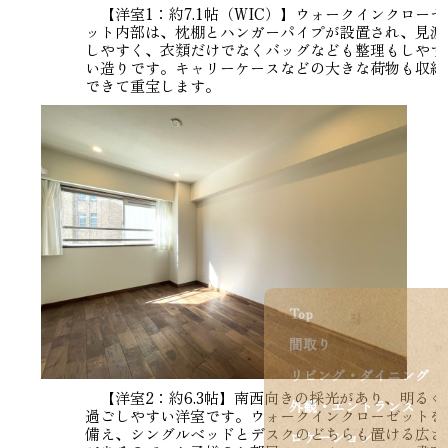
【洋室1：約7.1帖（WIC）】ウォークインクローゼ
ット内部は、枕棚とハンガーパイプが設置され、見渡
しやすく、衣類だけでなくバッグなども整理もしやす
い造りです。キャリーケースなどの大きな荷物も収納
できて重宝します。
Top
間取り
リビング・ダイニング
【洋室2：約6.3帖】南西向きの採光があり、明るく
外観・エントランス
過ごしやすい洋室です。ウォークインクローゼットを
備え、シングルベッドとデスクのどちらも置ける広さ
ロケーション