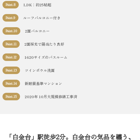
LDK：約25帖超
Point.8
ルーフバルコニー付き
Point.9
2面バルコニー
Point.10
2面採光で陽当たり良好
Point.11
1620サイズのバスルーム
Point.12
ツインボウル洗面
Point.13
新耐震基準マンション
Point.14
2020年 10月大規模修繕工事済
Point.15
「白金台」駅徒歩2分。白金台の気品を纏う、