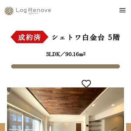
成約済
シェトワ白金台
5階
3LDK／90.16m²