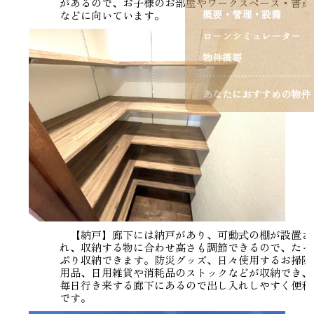
があるので、お子様のお部屋やワークスペース・書斎
概要・管理・設備
などに向いています。
ローンシミュレーター
物件概要
あなたにおすすめの物件
【納戸】廊下には納戸があり、可動式の棚が設置さ
れ、収納する物に合わせ高さも調節できるので、たっ
ぷり収納できます。防災グッズ、日々使用するお掃除
用品、日用雑貨や消耗品のストックなどが収納でき、
毎日行き来する廊下にあるので出し入れしやすく便利
です。