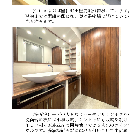
【住戸からの眺望】郷土歴史館が隣接しています。
建物までは距離が保たれ、奥は駐輪場で開けていて採
光も注ぎます。
【洗面室】一面の大きなミラーやデザインボウルの
洗面台の横には小物収納、シンク下にも収納を設け、
忙しい朝も家族並んで同時使いできる人気のツインボ
ウルです。洗濯機置き場には扉も付いていて生活感も