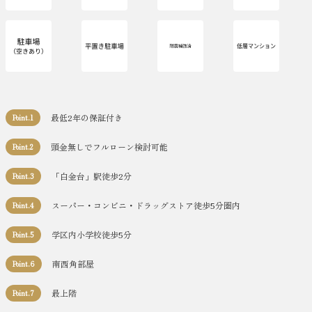
最低2年の保証付き
Point.1
頭金無しでフルローン検討可能
Point.2
「白金台」駅徒歩2分
Point.3
スーパー・コンビニ・ドラッグストア徒歩5分圏内
Point.4
学区内小学校徒歩5分
Point.5
南西角部屋
Point.6
最上階
Point.7