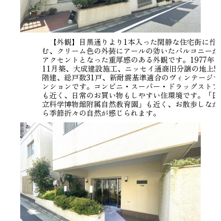
【外観】目黒通りより1本入った閑静な住宅街に佇
む、クリーム色の外装にアールの効いたバルコニーが
アクセントとなった重厚感のある外観です。1977年
11月築、大成建設施工、ニッセイ通商旧分譲の地上5
階建、総戸数31戸、新耐震基準適合のヴィンテージマ
ンションです。コンビニ・スーパー・ドラッグストア
も近く、日常のお買い物もしやすい住環境です。「国
立科学博物館附属自然教育園」も近く、お散歩しなが
ら季節折々の自然が感じられます。