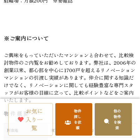
駐輪場：月額200円 ※要確認
※ご案内について
ご興味をもっていただいたマンションと合わせて、比較検
討物件のご内覧をお勧めしております。弊社は、2006年の
創業以来、都心部を中心に1700戸を超えるリノベーション
マンションの引渡し実績があります。仲介に関する知識だ
けでなく、リノベーションに関しても経験豊富な専門スタ
ッフがお客様の目線に立って、比較ポイントなどをご案内
いたします。
お気に
物件
他の
物件概要
探し
物件
入り一
を依
を検
覧
頼
索
所在地
東京都港区白金台 4-4-12