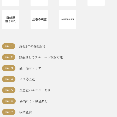
最低2年の保証付き
Point.1
頭金無しでフルローン検討可能
Point.2
品川港南エリア
Point.3
バス停至近
Point.4
全居室バルコニーあり
Point.5
陽当たり・眺望良好
Point.6
収納豊富
Point.7