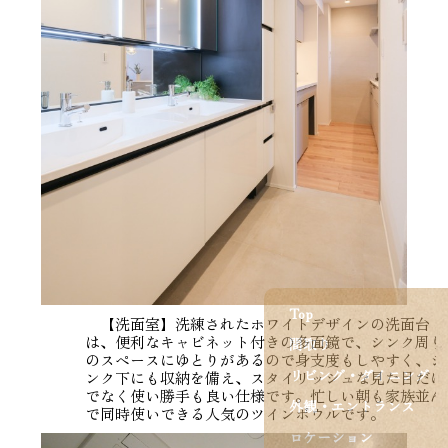
Top
【洗面室】洗練されたホワイトデザインの洗面台
は、便利なキャビネット付きの多面鏡で、シンク周り
間取り
のスペースにゆとりがあるので身支度もしやすく、シ
リビング・ダイニング
ンク下にも収納を備え、スタイリッシュな見た目だけ
でなく使い勝手も良い仕様です。忙しい朝も家族並ん
外観・エントランス
で同時使いできる人気のツインボウルです。
ロケーション