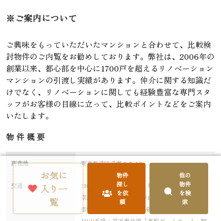
※ご案内について
ご興味をもっていただいたマンションと合わせて、比較検
討物件のご内覧をお勧めしております。弊社は、2006年の
創業以来、都心部を中心に1700戸を超えるリノベーション
マンションの引渡し実績があります。仲介に関する知識だ
けでなく、リノベーションに関しても経験豊富な専門スタ
ッフがお客様の目線に立って、比較ポイントなどをご案内
いたします。
物件概要
所在地
東京都港区港南 3-5-10
お気に
物件
他の
探し
物件
交通
JR山手線・京浜東北線・東海道線・横須賀線・
入り一
を依
を検
京急本線「品川」駅 徒歩14分
覧
頼
索
都営浅草線・京急本線「泉岳寺」駅 徒歩19分
JR山手線・京浜東北線「高輪ゲートウェイ」駅