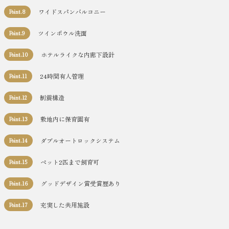
ワイドスパンバルコニー
Point.8
ツインボウル洗面
Point.9
ホテルライクな内廊下設計
Point.10
24時間有人管理
Point.11
制震構造
Point.12
敷地内に保育園有
Point.13
ダブルオートロックシステム
Point.14
ペット2匹まで飼育可
Point.15
グッドデザイン賞受賞歴あり
Point.16
充実した共用施設
Point.17