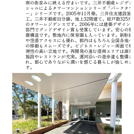
南の街並みに映える佇まいです。三井不動産レジデン
シャルによるタワーマンションシリーズ「パークタワ
ー」シリーズです。2005年11月築、三井住友建設施
工、三井不動産旧分譲、地上32階建て、総戸数325戸
のタワーレジデンスです。2006年には建築デザイン
部門でグッドデザイン賞も受賞しています。安心の制
震構造です。敷地内に保育園も入っています。新幹線
や空港アクセスにも優れ、都内はもちろん全国各地へ
の移動もスムーズです。ビジネス・レジャー両面で利
便性の高い立地です。再開発の進む港南エリアは商業
施設やレストランが充実。運河沿いの遊歩道も整備さ
れ、都心でありながら潤いを感じる暮らしが愉しめま
す。