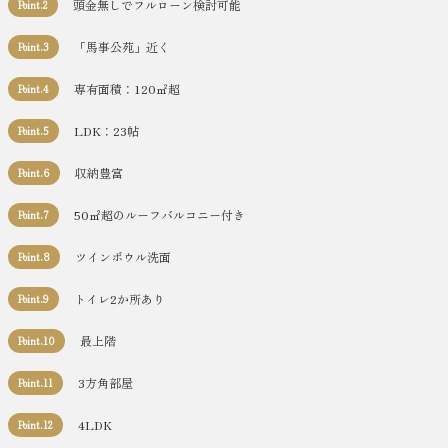
頭金無しでフルローン検討可能
Point.2
「馬事公苑」近く
Point.3
専有面積：120㎡超
Point.4
LDK：23帖
Point.5
収納豊富
Point.6
50㎡超のルーフバルコニー付き
Point.7
ツインボウル洗面
Point.8
トイレ2か所あり
Point.9
最上階
Point.10
3方角部屋
Point.11
4LDK
Point.12