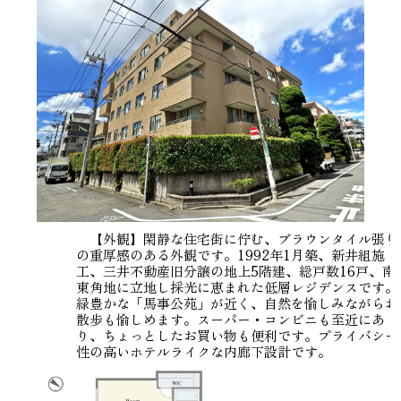
【外観】閑静な住宅街に佇む、ブラウンタイル張り
の重厚感のある外観です。1992年1月築、新井組施
工、三井不動産旧分譲の地上5階建、総戸数16戸、南
東角地に立地し採光に恵まれた低層レジデンスです。
緑豊かな「馬事公苑」が近く、自然を愉しみながらお
散歩も愉しめます。スーパー・コンビニも至近にあ
り、ちょっとしたお買い物も便利です。プライバシー
性の高いホテルライクな内廊下設計です。