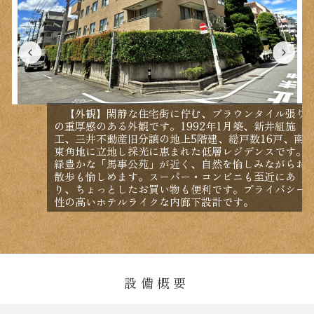
【外観】閑静な住宅街に佇む、ブラウンタイル張り
の重厚感のある外観です。1992年1月築、新井組施
工、三井不動産旧分譲の地上5階建、総戸数16戸、南
東角地に立地し採光に恵まれた低層レジデンスです。
緑豊かな「馬事公苑」が近く、自然を愉しみながらお
散歩も愉しめます。スーパー・コンビニも至近にあ
り、ちょっとしたお買い物も便利です。プライバシー
性の高いホテルライクな内廊下設計です。
設備概要