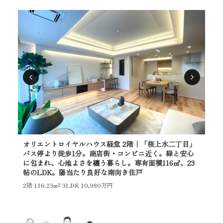
オリエントロイヤルハウス経堂 2階｜「桜上水二丁目」
オ
バス停より徒歩1分。商店街・コンビニ近く。緑と安心
バ
に包まれ、心地よさを纏う暮らし。専有面積116㎡、23
に包
帖のLDK。陽当たり良好な南向き住戸
帖
2階
116.23m²
3LDK 10,980万円
3階