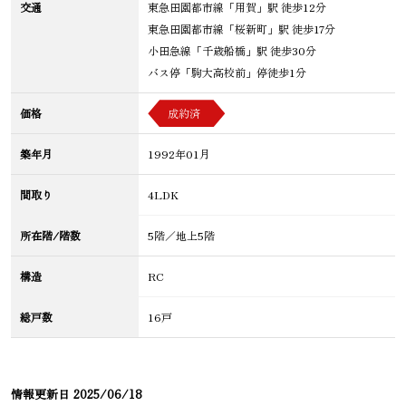
交通
東急田園都市線「用賀」駅 徒歩12分
東急田園都市線「桜新町」駅 徒歩17分
小田急線「千歳船橋」駅 徒歩30分
バス停「駒大高校前」停徒歩1分
価格
成約済
築年月
1992年01月
間取り
4LDK
所在階/階数
5階／地上5階
構造
RC
総戸数
16戸
情報更新日
2025/06/18