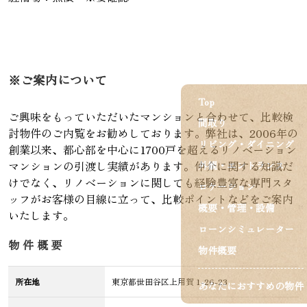
※ご案内について
Top
ご興味をもっていただいたマンションと合わせて、比較検
間取り
討物件のご内覧をお勧めしております。弊社は、2006年の
リビング・ダイニング
創業以来、都心部を中心に1700戸を超えるリノベーション
マンションの引渡し実績があります。仲介に関する知識だ
外観・エントランス
けでなく、リノベーションに関しても経験豊富な専門スタ
ロケーション
ッフがお客様の目線に立って、比較ポイントなどをご案内
概要・管理・設備
いたします。
ローンシミュレーター
物件概要
物件概要
所在地
東京都世田谷区上用賀 1-26-23
あなたにおすすめの物件