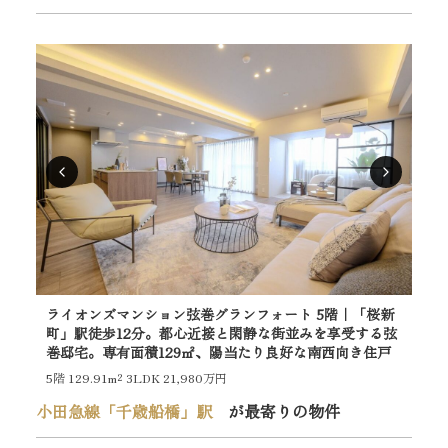
ライオンズマンション弦巻グランフォート 5階｜「桜新
ラ
町」駅徒歩12分。都心近接と閑静な街並みを享受する弦
公
巻邸宅。専有面積129㎡、陽当たり良好な南西向き住戸
良
5階
129.91m²
3LDK 21,980万円
5階
小田急線「千歳船橋」駅
が最寄りの物件