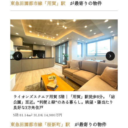
東急田園都市線「用賀」駅
が最寄りの物件
ライオンズスクエア用賀 5階｜「用賀」駅徒歩8分。「砧
グ
公園」至近。“利便と緑”のある暮らし。眺望・陽当たり
本
良好な3方角住戸
戸
5階
81.14m²
3LDK 14,980万円
2階
東急田園都市線「桜新町」駅
が最寄りの物件