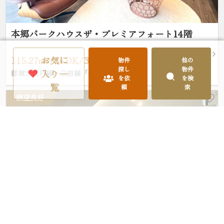
本郷パークハウスザ・プレミアフォート14階
お気に
115.27m²/3LDK/39,800万円
物件
他の
探し
物件
入り一
都営大江戸線・三田線「春日」駅 徒歩5分
を依
を検
覧
頼
索
眺望良好