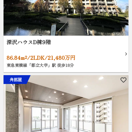
深沢ハウスD棟9階
86.84m²/2LDK/21,480万円
東急東横線「都立大学」駅 徒歩18分
角部屋