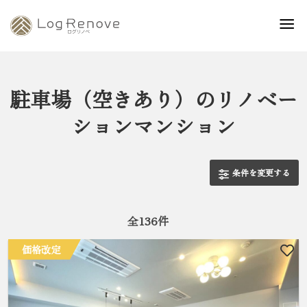
駐車場（空きあり）のリノベー
ションマンション
条件を変更する
全
136
件
価格改定