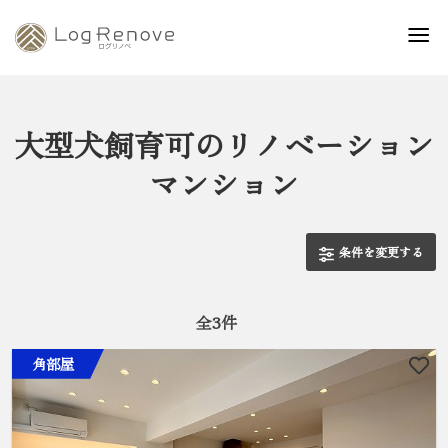
大型犬飼育可のリノベーション
マンション
条件を変更する
全
3
件
角部屋