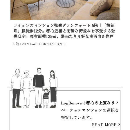
ライオンズマンション弦巻グランフォート 5階｜「桜新
デ
町」駅徒歩12分。都心近接と閑静な街並みを享受する弦
ゆ
巻邸宅。専有面積129㎡、陽当たり良好な南西向き住戸
当
5階
129.91m²
3LDK 21,980万円
1階
LogRenoveは
都心の上質なリノ
ベーションマンション
の選択を
提案しています。
READ MORE