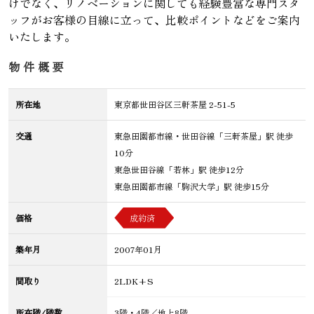
けでなく、リノベーションに関しても経験豊富な専門スタ
ッフがお客様の目線に立って、比較ポイントなどをご案内
いたします。
物件概要
所在地
東京都世田谷区三軒茶屋 2-51-5
交通
東急田園都市線・世田谷線「三軒茶屋」駅 徒歩
10分
東急世田谷線「若林」駅 徒歩12分
東急田園都市線「駒沢大学」駅 徒歩15分
価格
成約済
築年月
2007年01月
間取り
2LDK+S
所在階/階数
3階・4階／地上8階