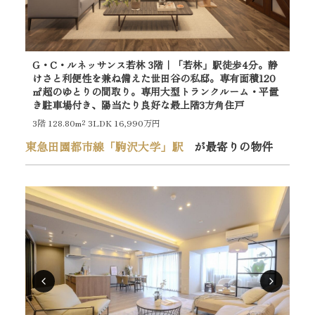
G・C・ルネッサンス若林 3階｜「若林」駅徒歩4分。静
グ
けさと利便性を兼ね備えた世田谷の私邸。専有面積120
分
㎡超のゆとりの間取り。専用大型トランクルーム・平置
台
き駐車場付き、陽当たり良好な最上階3方角住戸
良
3階
128.80m²
3LDK 16,990万円
7階
東急田園都市線「駒沢大学」駅
が最寄りの物件