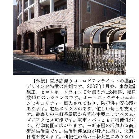
【外観】重厚感漂うヨーロピアンテイストの瀟洒な
デザインが特徴の外観です。2007年1月築、東急建設
施工、セコムホームライフ旧分譲の地上8階建、総戸
数43戸のレジデンスです。オートロックやセコムホー
ムセキュリティー導入されており、防犯性も安心感が
あります。宅配ボックスがあり、忙しい毎日を支えま
す。最寄りの三軒茶屋駅から都心主要エリアへスムー
ズにアクセス可能です。電車・バスともに利便性が高
く、行動範囲が広がります。三軒茶屋の活気ある商店
街が生活圏です。生活利便施設が身近に揃い、快適な
日常を支えます。利便性の高い三軒茶屋にありなが