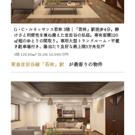
G・C・ルネッサンス若林 3階｜「若林」駅徒歩4分。静
グ
けさと利便性を兼ね備えた世田谷の私邸。専有面積120
分
㎡超のゆとりの間取り。専用大型トランクルーム・平置
台
き駐車場付き、陽当たり良好な最上階3方角住戸
良
3階
128.80m²
3LDK 16,990万円
7階
東急世田谷線「若林」駅
が最寄りの物件