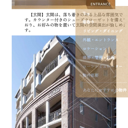
Top
【玄関】玄関は、落ち着きのある上品な雰囲気で
す。カウンター付きのシューズクローゼットを備えて
間取り
おり、お好みの物を置いて玄関の空間演出が愉しめま
す。
リビング・ダイニング
外観・エントランス
ロケーション
概要・管理・設備
ローンシミュレーター
物件概要
あなたにおすすめの物件