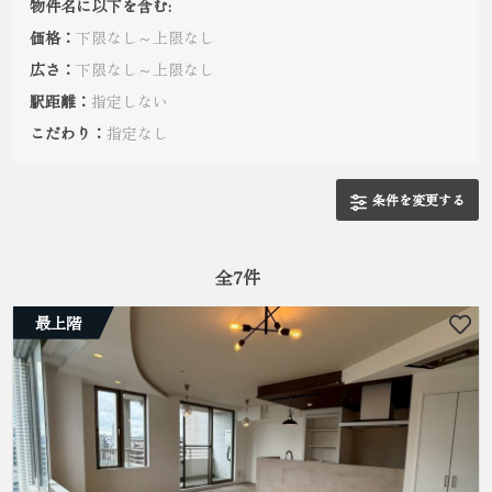
物件名に以下を含む:
価格：
下限なし～上限なし
広さ：
下限なし～上限なし
駅距離：
指定しない
こだわり：
指定なし
条件を変更する
全
7
件
最上階