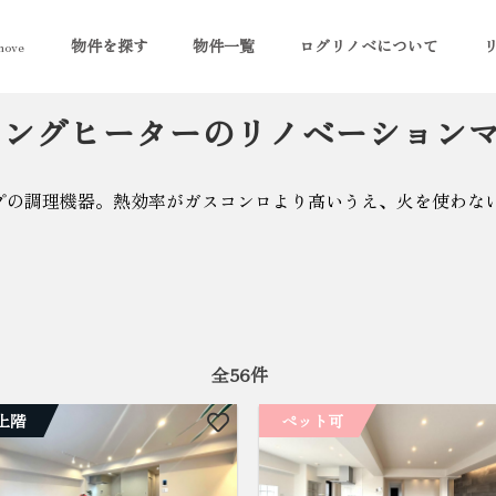
物件を探す
物件一覧
ログリノベについて
ove
キングヒーターのリノベーション
プの調理機器。熱効率がガスコンロより高いうえ、火を使わな
全
56
件
上階
ペット可