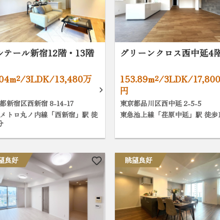
ルテール新宿12階・13階
グリーンクロス西中延4
.04m²/3LDK/13,480万
153.89m²/3LDK/17,80
円
都新宿区西新宿 8-14-17
東京都品川区西中延 2-5-5
メトロ丸ノ内線「西新宿」駅 徒
東急池上線「荏原中延」駅 徒歩1
分
望良好
眺望良好