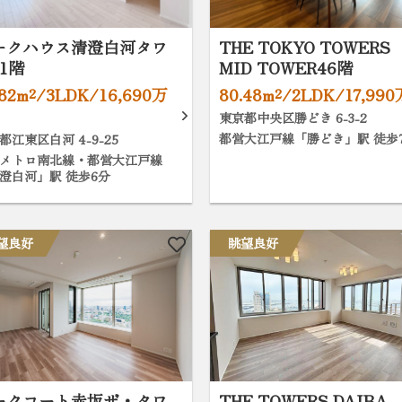
ークハウス清澄白河タワ
THE TOKYO TOWERS
1階
MID TOWER46階
.82m²/3LDK/16,690万
80.48m²/2LDK/17,99
東京都中央区勝どき 6-3-2
都営大江戸線「勝どき」駅 徒歩
都江東区白河 4-9-25
メトロ南北線・都営大江戸線
澄白河」駅 徒歩6分
望良好
眺望良好
ークコート赤坂ザ・タワ
THE TOWERS DAIBA