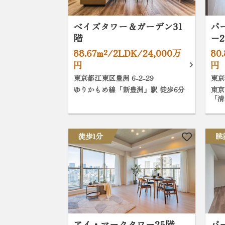
ベイズタワー＆ガーデン31
パ
階
ー2
88.67m²/2LDK/24,000万
80
円
円
東京都江東区豊洲 6-2-29
東京
ゆりかもめ線「新豊洲」駅 徒歩6分
東京
「清
徒歩1分
眺
アイ・マークタワー25階
パ