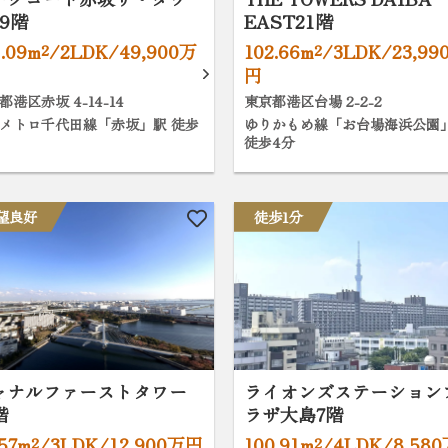
9階
EAST21階
1.09m²/2LDK/49,900万
102.66m²/3LDK/23,99
円
都港区赤坂 4-14-14
東京都港区台場 2-2-2
メトロ千代田線「赤坂」駅 徒歩
ゆりかもめ線「お台場海浜公園
徒歩4分
望良好
徒歩1分
ャナルファーストタワー
ライオンズステーション
階
ラザ大島7階
.57m²/3LDK/12,900万円
100.91m²/4LDK/8,58