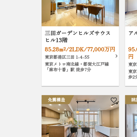
三田ガーデンヒルズサウス
ア
ヒル13階
85.28m²/2LDK/77,000万円
95
円
東京都港区三田 1-4-55
東京メトロ南北線・都営大江戸線
東京
「麻布十番」駅 徒歩7分
東京
歩2
免震構造
眺