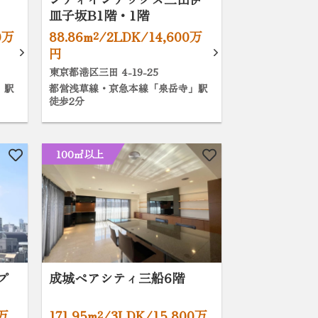
皿子坂B1階・1階
0万
88.86m²/2LDK/14,600万
円
東京都港区三田 4-19-25
」駅
都営浅草線・京急本線「泉岳寺」駅
徒歩2分
100㎡以上
プ
成城ペアシティ三船6階
0万
171.95m²/3LDK/15,800万