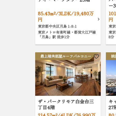
ー3
85.43m²/3LDK/19,480万
10
円
円
東京都中央区月島 1-8-1
東京
東京メトロ有楽町線・都営大江戸線
東京
「月島」駅 徒歩1分
8分
最上階角部屋ルーフバルコニー
眺
ザ・パークリモア白金台三
キ
丁目4階
27
214.57m²/4LDK/76,990万
80