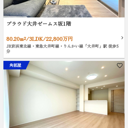
プラウド大井ゼームス坂1階
80.20m²/3LDK/22,800万円
JR京浜東北線・東急大井町線・りんかい線「大井町」駅 徒歩5
分
角部屋