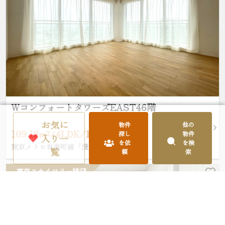
WコンフォートタワーズEAST46階
お気に
物件
他の
109.12m²/4LDK/16,980万円
探し
物件
入り一
を依
を検
東京メトロ有楽町線「辰巳」駅 徒歩7分
覧
頼
索
東京スカイツリー眺望