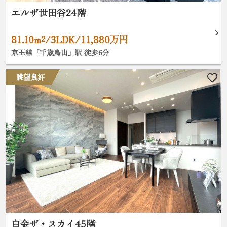
エルザ世田谷24階
81.10m²/3LDK/11,880万円
京王線「千歳烏山」駅 徒歩6分
眺望良好
白金ザ・スカイ45階