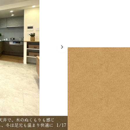
天井で、木のぬくもりも感じ
【間取り：3LDK】専有面
れ、冬は足元も温まり快適に
1
/
17
ークインクローゼット付きの