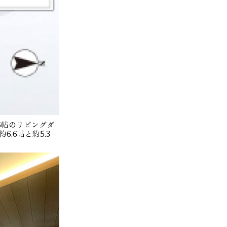
16帖のリビングダ
.6帖と約5.3