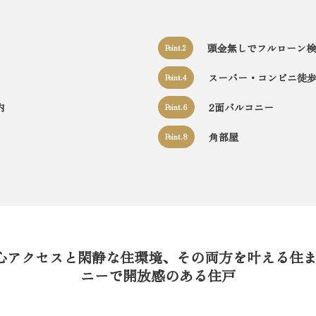
頭金無しでフルローン検
Point.2
スーパー・コンビニ徒
Point.4
内
2面バルコニー
Point.6
角部屋
Point.8
心アクセスと閑静な住環境、その両方を叶える住
ニーで開放感のある住戸