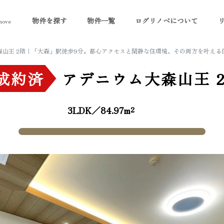
物件を探す
物件一覧
ログリノベについて
ove
森山王 2階｜「大森」駅徒歩9分。都心アクセスと閑静な住環境、その両方を叶える
成約済
アデニウム大森山王
3LDK／84.97m²