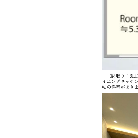
【間取り：3LD
イニングキッチン
帖の洋室があり