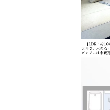
【LDK：約1
天井で、木のぬ
ビングには床暖