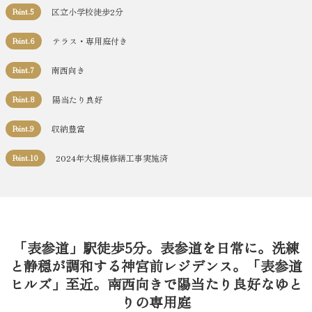
区立小学校徒歩2分
Point.5
テラス・専用庭付き
Point.6
南西向き
Point.7
陽当たり良好
Point.8
収納豊富
Point.9
2024年大規模修繕工事実施済
Point.10
「表参道」駅徒歩5分。表参道を日常に。洗練
と静穏が調和する神宮前レジデンス。「表参道
ヒルズ」至近。南西向きで陽当たり良好なゆと
りの専用庭