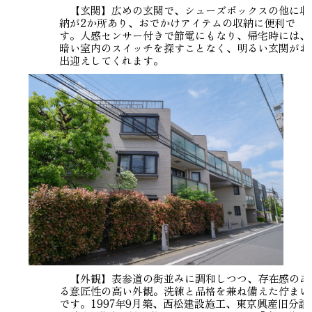
【玄関】広めの玄関で、シューズボックスの他に収
納が2か所あり、おでかけアイテムの収納に便利で
す。人感センサー付きで節電にもなり、帰宅時には、
暗い室内のスイッチを探すことなく、明るい玄関がお
出迎えしてくれます。
【外観】表参道の街並みに調和しつつ、存在感のあ
る意匠性の高い外観。洗練と品格を兼ね備えた佇まい
です。1997年9月築、西松建設施工、東京興産旧分譲