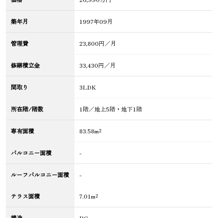
築年月
1997年09月
管理費
23,800円／月
修繕積立金
33,430円／月
間取り
3LDK
所在階/階数
1階／地上5階・地下1階
専有面積
83.58m²
バルコニー面積
-
ルーフバルコニー面積
-
テラス面積
7.01m²
構造
RC