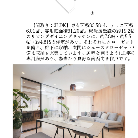
【間取り：3LDK】専有面積83.58㎡、テラス面積
6.01㎡、専用庭面積31.20㎡。床暖房敷設の約19.2帖
のリビングダイニングキッチンに、約7.8帖・約5.5
帖・約4.8帖の洋室があり、それそれにクローゼット
を備え、廊下に収納、玄関にシューズクローゼットを
備え収納も充実しています。居室を囲うようにL字の
専用庭があり、陽当たり良好な南西向き住戸です。