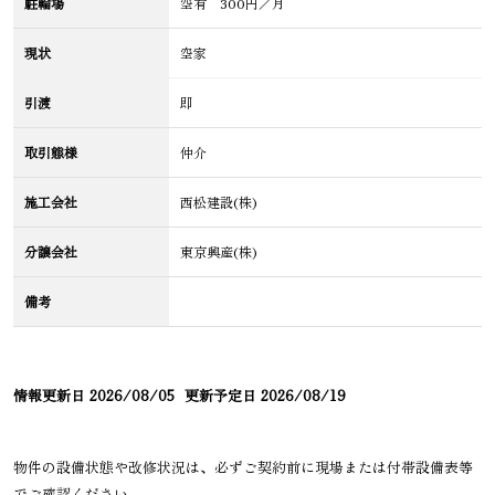
駐輪場
空有 300円／月
現状
空家
引渡
即
取引態様
仲介
施工会社
西松建設(株)
分譲会社
東京興産(株)
備考
情報更新日
2026/08/05
更新予定日
2026/08/19
物件の設備状態や改修状況は、必ずご契約前に現場または付帯設備表等
でご確認ください