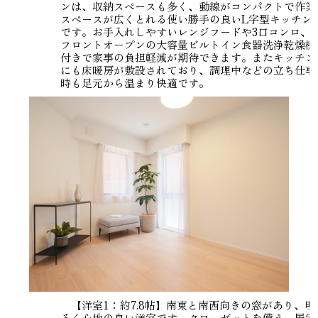
ンは、収納スペースも多く、動線がコンパクトで作業
スペースが広くとれる使い勝手の良いL字型キッチン
です。お手入れしやすいレンジフードや3口コンロ、
フロントオープンの大容量ビルトイン食器洗浄乾燥機
付きで家事の負担軽減が期待できます。またキッチン
にも床暖房が敷設されており、調理中などの立ち仕事
時も足元から温まり快適です。
【洋室1：約7.8帖】南東と南西向きの窓があり、明
るく心地の良い洋室です。クローゼットを備え、居室