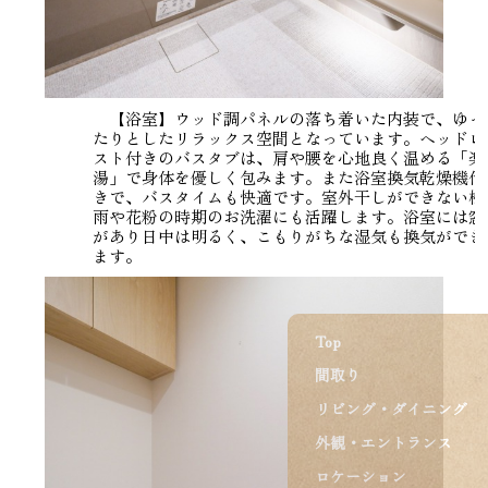
【浴室】ウッド調パネルの落ち着いた内装で、ゆっ
たりとしたリラックス空間となっています。ヘッドレ
スト付きのバスタブは、肩や腰を心地良く温める「楽
湯」で身体を優しく包みます。また浴室換気乾燥機付
きで、バスタイムも快適です。室外干しができない梅
雨や花粉の時期のお洗濯にも活躍します。浴室には窓
があり日中は明るく、こもりがちな湿気も換気ができ
ます。
Top
間取り
リビング・ダイニング
外観・エントランス
ロケーション