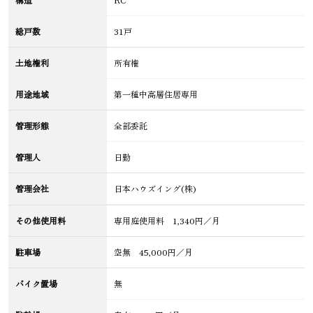
総戸数
31戸
土地権利
所有権
用途地域
第一種中高層住居専用
管理形態
全部委託
管理人
日勤
管理会社
日本ハウズイング(株)
その他使用料
専用庭使用料 1,340円／月
駐車場
空無 45,000円／月
バイク置場
無