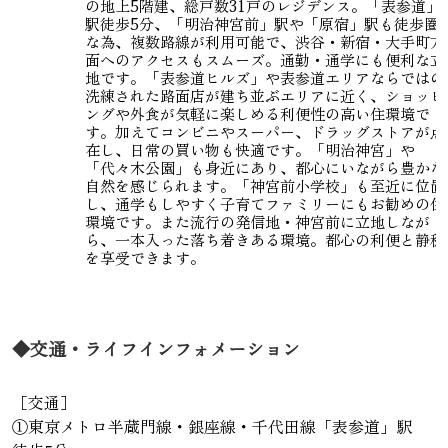
の地上5階建、総戸数31戸のレジデンス。「表参道」
駅徒歩5分、「明治神宮前」駅や「原宿」駅も徒歩圏
な為、複数路線が利用可能で、渋谷・新宿・大手町方
面へのアクセスもスムーズ。通勤・通学にも便利な立
地です。「表参道ヒルズ」や表参道エリアならではの
洗練された路面店が建ち並ぶエリアに近く、ショッピ
ングや外食が気軽に楽しめる利便性の高い住環境で
す。加えてコンビニやスーパー、ドラッグストアが点
在し、日常の買い物も快適です。「明治神宮」や
「代々木公園」も身近にあり、都心にいながら豊かな
自然を感じられます。「神宮前小学校」も至近に位置
し、通学もしやすく子育てファミリーにもお勧めの住
環境です。また流行の発信地・神宮前に立地しなが
ら、一本入った落ち着きある環境。都心の利便と静穏
を享受できます。
◆交通・ライフインフォメーション
［交通］
①東京メトロ半蔵門線・銀座線・千代田線「表参道」駅