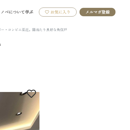
リノベについて学ぶ
お気に入り
メルマガ登録
パー・コンビニ至近。陽当たり良好な角住戸
階