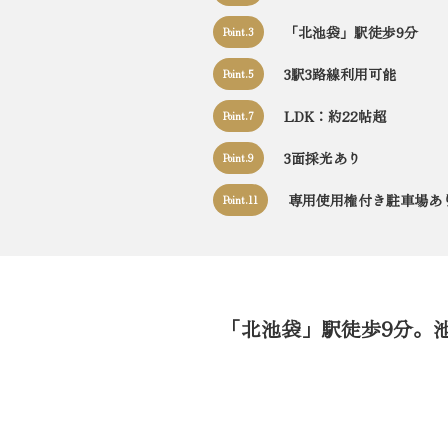
「北池袋」駅徒歩9分
Point.3
3駅3路線利用可能
Point.5
LDK：約22帖超
Point.7
3面採光あり
Point.9
専用使用権付き駐車場あ
Point.11
「北池袋」駅徒歩9分。