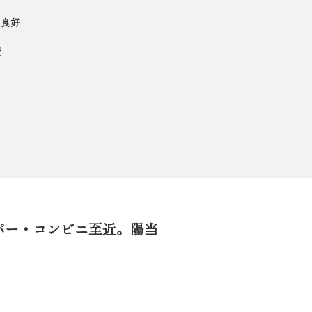
ス良好
近
パー・コンビニ至近。陽当