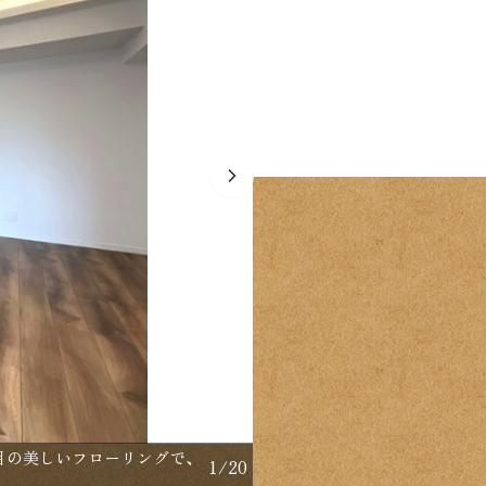
目の美しいフローリングで、
【間取り：3LDK】専有面積
1
/
20
帖・約4.8帖の洋室があ