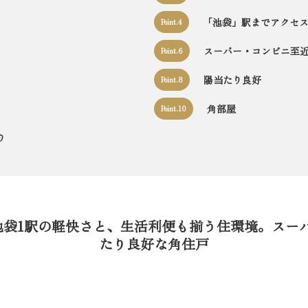
「池袋」駅までアクセ
Point.4
スーパー・コンビニ至
Point.6
陽当たり良好
Point.8
角部屋
Point.10
り
池袋1駅の軽快さと、生活利便も揃う住環境。スー
たり良好な角住戸