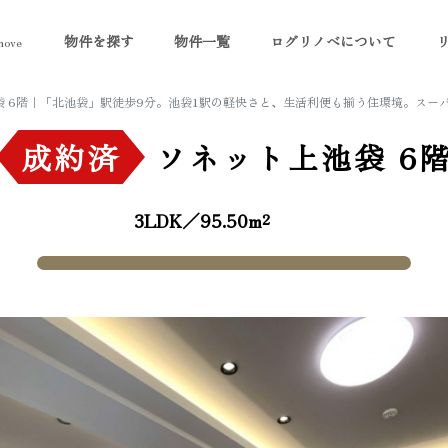
物件を探す
物件一覧
ログリノベについて
ove
袋 6階｜「北池袋」駅徒歩9分。池袋1駅の軽快さと、生活利便も揃う住環境。スー
成約済
ソネット上池袋
6
3LDK／95.50m²