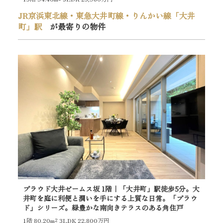
JR京浜東北線・東急大井町線・りんかい線「大井
町」駅
が最寄りの物件
プラウド大井ゼームス坂 1階｜「大井町」駅徒歩5分。大
ロ
井町を庭に利便と潤いを手にする上質な日常。「プラウ
ア
ド」シリーズ。緑豊かな南向きテラスのある角住戸
10
方
1階
80.20m²
3LDK 22,800万円