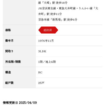
線「大崎」駅 徒歩18分
JR京浜東北線・東急大井町線・りんかい線「大
井町」駅 徒歩11分
京急本線「新馬場」駅 徒歩6分
価格
成約済
築年月
1976年11月
間取り
3LDK
所在階/階数
1階／地上6階
構造
RC
総戸数
25戸
情報更新日
2025/04/09