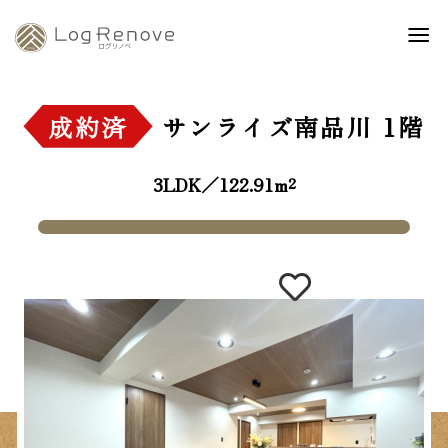
成約済
サンライズ南品川
1階
3LDK／122.91m²