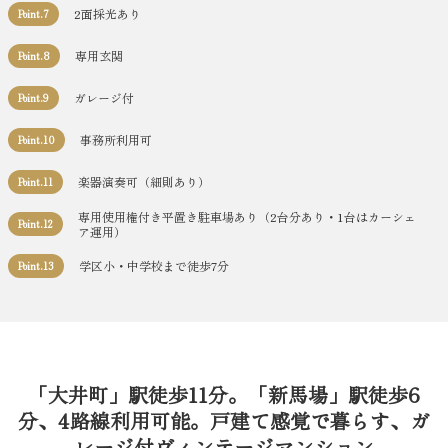
2面採光あり
Point.7
専用玄関
Point.8
ガレージ付
Point.9
事務所利用可
Point.10
楽器演奏可（細則あり）
Point.11
専用使用権付き平置き駐車場あり（2台分あり・1台はカーシェ
Point.12
ア運用）
学区小・中学校まで徒歩7分
Point.13
「大井町」駅徒歩11分。「新馬場」駅徒歩6
分、4路線利用可能。戸建て感覚で暮らす、ガ
レージ付ヴィンテージマンション