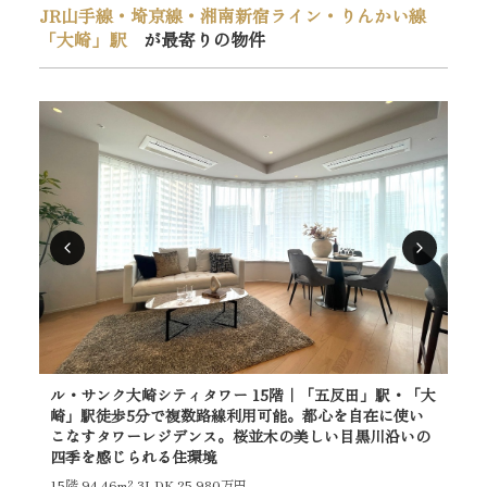
JR山手線・埼京線・湘南新宿ライン・りんかい線
「大崎」駅
が最寄りの物件
ル・サンク大崎シティタワー 15階｜「五反田」駅・「大
ル・
崎」駅徒歩5分で複数路線利用可能。都心を自在に使い
分
こなすタワーレジデンス。桜並木の美しい目黒川沿いの
の
四季を感じられる住環境
れ
15階
94.46m²
3LDK 25,980万円
23階