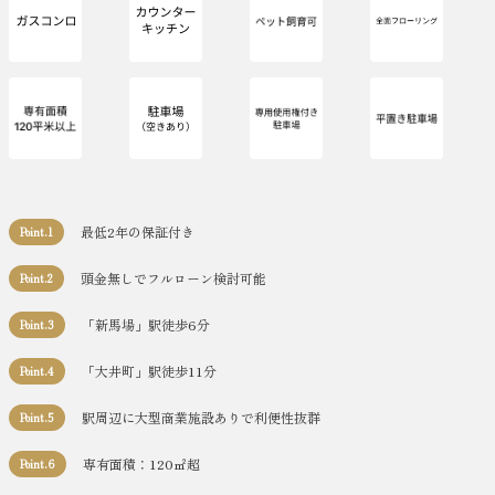
最低2年の保証付き
Point.1
頭金無しでフルローン検討可能
Point.2
「新馬場」駅徒歩6分
Point.3
「大井町」駅徒歩11分
Point.4
駅周辺に大型商業施設ありで利便性抜群
Point.5
専有面積：120㎡超
Point.6