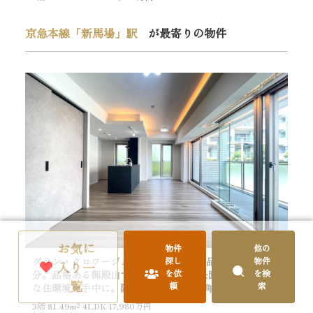
3階
京急本線「新馬場」駅
が最寄りの物件
お気に
物件
他の
探し
物件
グラン・クロワージュ御殿山 3階｜「北品川」駅徒歩6
ラグ
入り一
を依
を検
分。品格ある御殿山で、都心の利便と公園隣接の緑豊か
水
覧
頼
索
な住環境を手中に。陽当たり良好な3方角部屋4LDK
イ
き
3階
81.49m²
4LDK 17,980万円