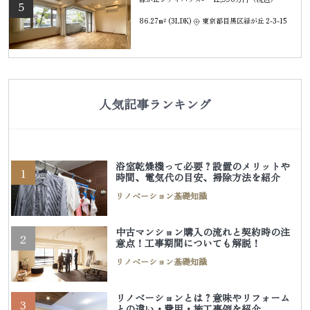
5
86.27m² (3LDK)
東京都目黒区緑が丘 2-3-15
人気記事ランキング
浴室乾燥機って必要？設置のメリットや
1
時間、電気代の目安、掃除方法を紹介
リノベーション基礎知識
中古マンション購入の流れと契約時の注
2
意点！工事期間についても解説！
リノベーション基礎知識
リノベーションとは？意味やリフォーム
3
との違い・費用・施工事例を紹介