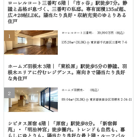
ローレルコート三番町 6階｜「市ヶ谷」駅徒歩7分。静
謐と品格が息づく、三番町の私邸。専有面積135㎡超、
広々28帖LDK。陽当たり良好・収納充実のゆとりある
住戸
ローレルコート三番町-
39,990万円（税込）
1
135.28m² (3LDK)
東京都千代田区三番町 7-6
ホームズ羽根木 3階｜「東松原」駅徒歩5分の静謐、羽
根木エリアに佇むレジデンス。南向きで陽当たり良好
な角住戸
ホームズ羽根木-
（税込）
2
89.04m² (3LDK)
東京都世田谷区羽根木 2-34-11
シビタス原宿 4階｜「原宿」駅徒歩8分。「新宿御
苑」・「明治神宮」徒歩圏内。トレンドも自然も、暮
らしにゆとりも。陽当たり良好な最上階・ルーフバル