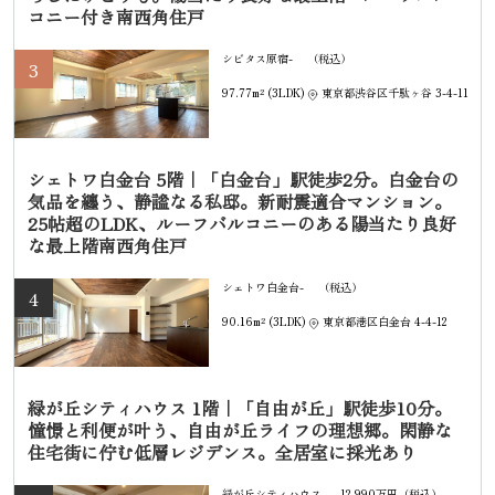
コニー付き南西角住戸
シビタス原宿-
（税込）
3
97.77m² (3LDK)
東京都渋谷区千駄ヶ谷 3-4-11
シェトワ白金台 5階｜「白金台」駅徒歩2分。白金台の
気品を纏う、静謐なる私邸。新耐震適合マンション。
25帖超のLDK、ルーフバルコニーのある陽当たり良好
な最上階南西角住戸
シェトワ白金台-
（税込）
4
90.16m² (3LDK)
東京都港区白金台 4-4-12
緑が丘シティハウス 1階｜「自由が丘」駅徒歩10分。
憧憬と利便が叶う、自由が丘ライフの理想郷。閑静な
住宅街に佇む低層レジデンス。全居室に採光あり
緑が丘シティハウス-
12,990万円（税込）